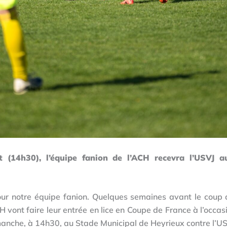
 (14h30), l’équipe fanion de l’ACH recevra l’USVJ a
ur notre équipe fanion. Quelques semaines avant le coup
CH vont faire leur entrée en lice en Coupe de France à l’occa
anche, à 14h30, au Stade Municipal de Heyrieux contre l’US