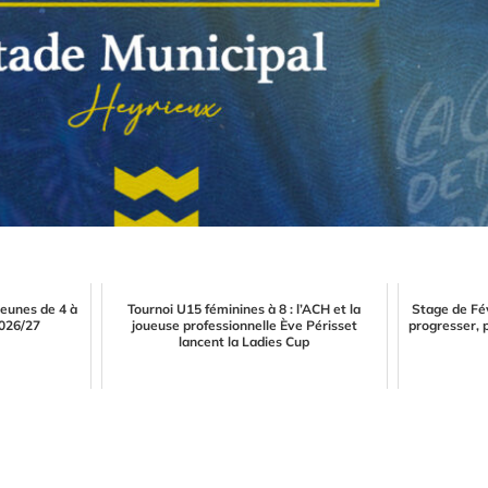
jeunes de 4 à
Tournoi U15 féminines à 8 : l’ACH et la
Stage de Fé
2026/27
joueuse professionnelle Ève Périsset
progresser, 
lancent la Ladies Cup